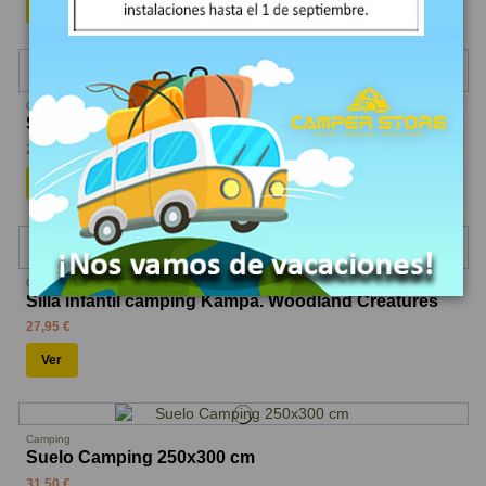
COMPRAR
Camping
Silla infantil camping Kampa. Animal Traffic
27,95 €
COMPRAR
Camping
Silla infantil camping Kampa. Woodland Creatures
27,95 €
Ver
Camping
Suelo Camping 250x300 cm
31,50 €