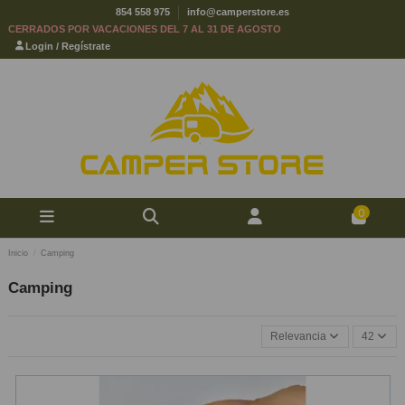
854 558 975
info@camperstore.es
CERRADOS POR VACACIONES DEL 7 AL 31 DE AGOSTO
Login / Regístrate
0
Inicio
Camping
Camping
Relevancia
42