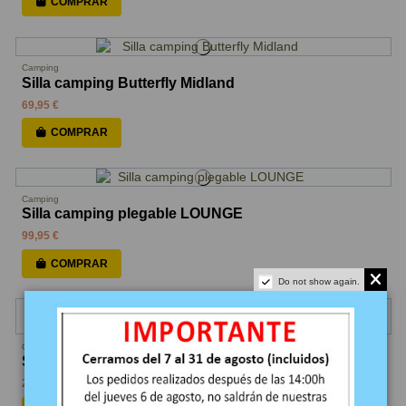
COMPRAR
Camping
Silla camping Butterfly Midland
69,95 €
COMPRAR
Camping
Silla camping plegable LOUNGE
99,95 €
COMPRAR
Do not show again.
Camping
Silla infantil camping Kampa. Unicorns
27,95 €